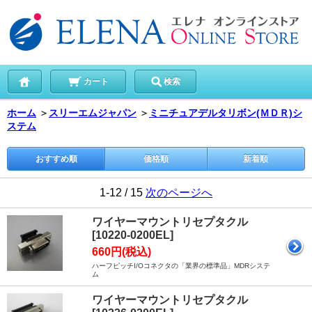
カート
検索
ホーム
＞
スリーエムジャパン
＞
ミニチュアデルタリボン(ＭＤＲ)シ
ステム
おすすめ順
価格順
新着順
1-12 / 15
次のページへ
ワイヤーマウントリセプタクル
[10220-0200EL]
660円(税込)
ハーフピッチI/Oコネクタの「業界の標準品」MDRシステ
ム
ワイヤーマウントリセプタクル