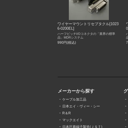
ワイヤーマウントリセプタクル[1023
6-0200EL]
0
ハーフピッチI/Oコネクタの「業界の標準
品」MDRシステム
990円(税込)
メーカーから探す
ケーブル加工品
日本エイ・ヴィー・シー
R＆R
マックエイト
日本圧着端子製造(ＪＳＴ)