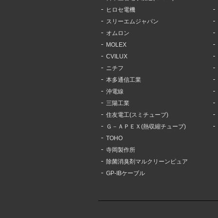
ヒロセ電機
スリーエムジャパン
オムロン
MOLEX
CVILUX
ニチフ
本多通信工業
沖電線
三陽工業
住友電工(スミチューブ)
Ｇ－ＡＰＥＸ(熱収縮チューブ)
TOHO
寺岡製作所
除菌消臭剤マルクリーンピュア
GP-IBケーブル