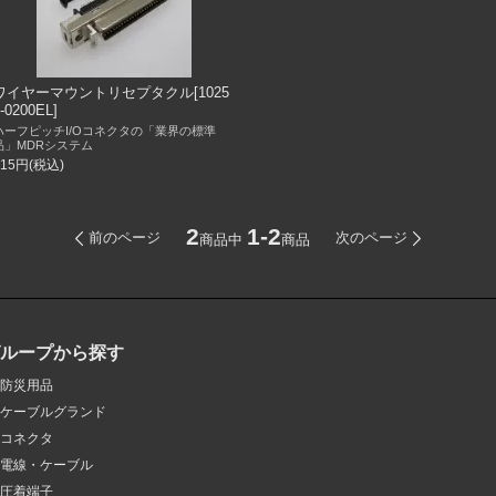
ワイヤーマウントリセプタクル[1025
-0200EL]
ハーフピッチI/Oコネクタの「業界の標準
品」MDRシステム
715円(税込)
2
1-2
前のページ
次のページ
商品中
商品
グループから探す
防災用品
ケーブルグランド
コネクタ
電線・ケーブル
圧着端子