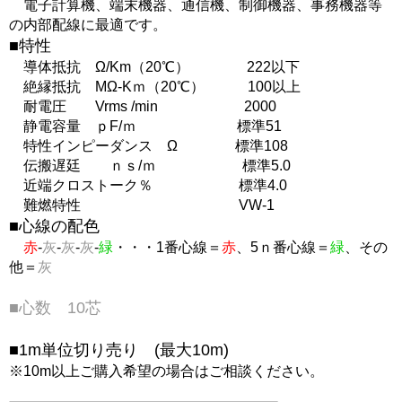
電子計算機、端末機器、通信機、制御機器、事務機器等
の内部配線に最適です。
■特性
導体抵抗 Ω/Km（20℃） 222以下
絶縁抵抗 MΩ-Kｍ（20℃） 100以上
耐電圧 Vrms /min 2000
静電容量 ｐF/ｍ 標準51
特性インピーダンス Ω 標準108
伝搬遅廷 ｎｓ/ｍ 標準5.0
近端クロストーク％ 標準4.0
難燃特性 VW-1
■心線の配色
赤
-
灰
-
灰
-
灰
-
緑
・・・1番心線＝
赤
、5ｎ番心線＝
緑
、その
他＝
灰
■心数 10芯
■1m単位切り売り (最大10m)
※10m以上ご購入希望の場合はご相談ください。