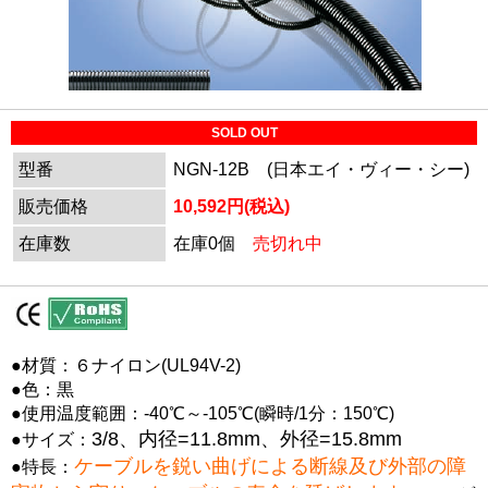
SOLD OUT
型番
NGN-12B (日本エイ・ヴィー・シー)
販売価格
10,592円(税込)
在庫数
在庫0個
売切れ中
●材質：６ナイロン(UL94V-2)
●色：黒
●使用温度範囲：-40℃～-105℃(瞬時/1分：150℃)
3/8、内径=11.8mm、外径=15.8mm
●サイズ：
ケーブルを鋭い曲げによる断線及び外部の障
●特長：