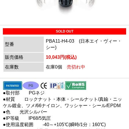
SOLD OUT
PBA11-H4-03 (日本エイ・ヴィー・
型番
シー)
販売価格
10,043円(税込)
在庫数
在庫0個
売切れ中
●取付部 PGネジ
●材質 ロックナット・本体・シールナット/真鍮・ニッ
ケル鍍金、ツメ/66ナイロン、ワッシャー・シール/EPDM
●色 光沢シルバー
●IP等級 IP68/5気圧
●使用温度範囲 -40～+105℃(瞬時/1分：160℃)