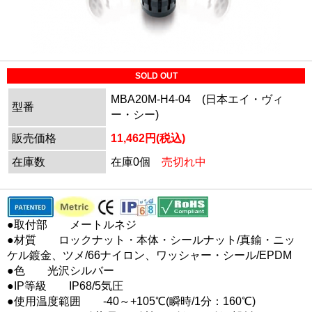
SOLD OUT
MBA20M-H4-04 (日本エイ・ヴィ
型番
ー・シー)
販売価格
11,462円(税込)
在庫数
在庫0個
売切れ中
●取付部 メートルネジ
●材質 ロックナット・本体・シールナット/真鍮・ニッ
ケル鍍金、ツメ/66ナイロン、ワッシャー・シール/EPDM
●色 光沢シルバー
●IP等級 IP68/5気圧
●使用温度範囲 -40～+105℃(瞬時/1分：160℃)