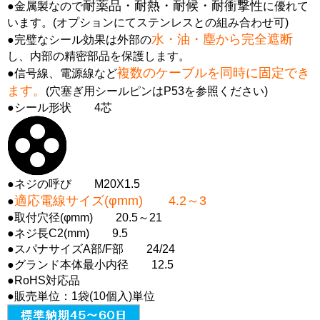
耐薬品・耐熱・耐候・耐衝撃性
●金属製なので
に優れて
います。(オプションにてステンレスとの組み合わせ可)
水・油・塵から完全遮断
●完璧なシール効果は外部の
し、内部の精密部品を保護します。
複数のケーブルを同時に固定でき
●信号線、電源線など
ます。
(穴塞ぎ用シールピンはP53を参照ください)
●シール形状 4芯
●ネジの呼び M20X1.5
適応電線サイズ(φmm) 4.2～3
●
●取付穴径(φmm) 20.5～21
●ネジ長C2(mm) 9.5
●スパナサイズA部/F部 24/24
●グランド本体最小内径 12.5
●RoHS対応品
●販売単位：1袋(10個入)単位