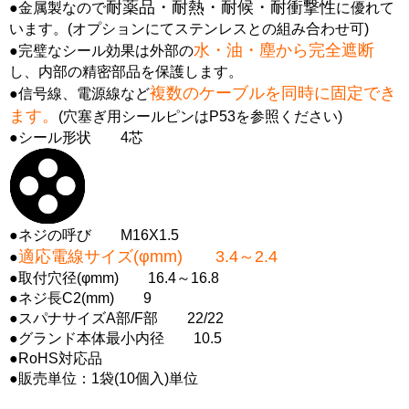
耐薬品・耐熱・耐候・耐衝撃性
●金属製なので
に優れて
います。(オプションにてステンレスとの組み合わせ可)
水・油・塵から完全遮断
●完璧なシール効果は外部の
し、内部の精密部品を保護します。
複数のケーブルを同時に固定でき
●信号線、電源線など
ます。
(穴塞ぎ用シールピンはP53を参照ください)
●シール形状 4芯
●ネジの呼び M16X1.5
適応電線サイズ(φmm) 3.4～2.4
●
●取付穴径(φmm) 16.4～16.8
●ネジ長C2(mm) 9
●スパナサイズA部/F部 22/22
●グランド本体最小内径 10.5
●RoHS対応品
●販売単位：1袋(10個入)単位