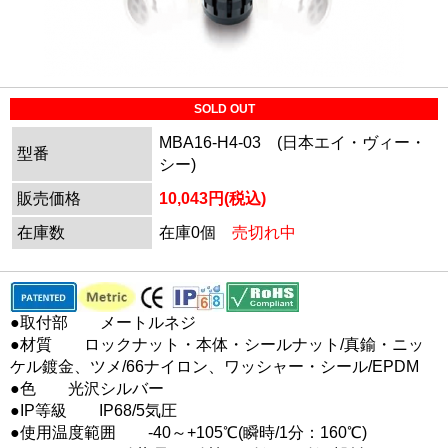
SOLD OUT
MBA16-H4-03 (日本エイ・ヴィー・
型番
シー)
販売価格
10,043円(税込)
在庫数
在庫0個
売切れ中
●取付部 メートルネジ
●材質 ロックナット・本体・シールナット/真鍮・ニッ
ケル鍍金、ツメ/66ナイロン、ワッシャー・シール/EPDM
●色 光沢シルバー
●IP等級 IP68/5気圧
●使用温度範囲 -40～+105℃(瞬時/1分：160℃)