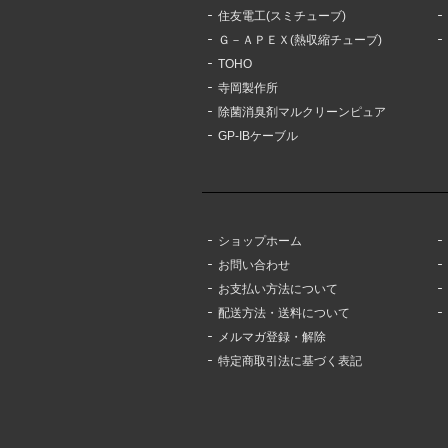
住友電工(スミチューブ)
Ｇ－ＡＰＥＸ(熱収縮チューブ)
TOHO
寺岡製作所
除菌消臭剤マルクリーンピュア
GP-IBケーブル
ショップホーム
お問い合わせ
お支払い方法について
配送方法・送料について
メルマガ登録・解除
特定商取引法に基づく表記