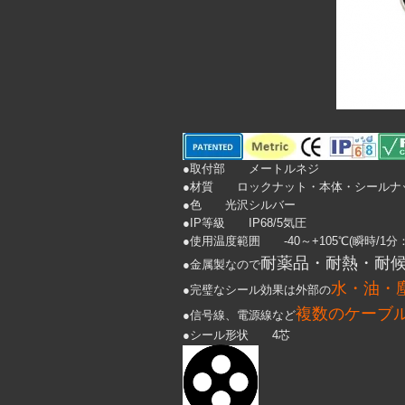
●取付部 メートルネジ
●材質 ロックナット・本体・シールナット
●色 光沢シルバー
●IP等級 IP68/5気圧
●使用温度範囲 -40～+105℃(瞬時/1分：
耐薬品・耐熱・耐
●金属製なので
水・油・
●完璧なシール効果は外部の
複数のケーブ
●信号線、電源線など
●シール形状 4芯