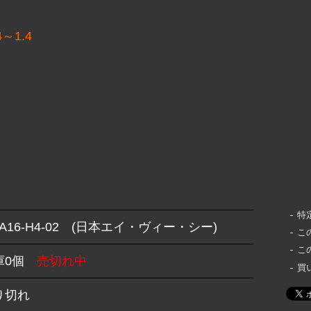
～1.4
特
A16-H4-02 (日本エイ・ヴィー・シー)
こ
こ
庫0個
売切れ中
買
り切れ