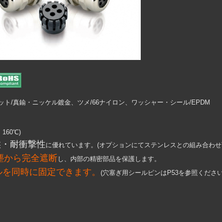
/真鍮・ニッケル鍍金、ツメ/66ナイロン、ワッシャー・シール/EPDM
160℃)
候・耐衝撃性
に優れています。(オプションにてステンレスとの組み合わせ
塵から完全遮断
し、内部の精密部品を保護します。
ルを同時に固定できます。
(穴塞ぎ用シールピンはP53を参照ください