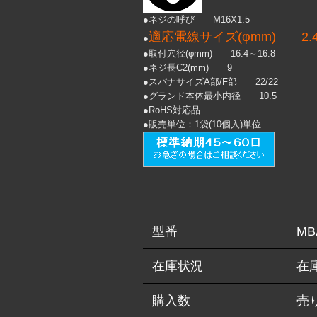
●ネジの呼び M16X1.5
適応電線サイズ(φmm) 2.4
●
●取付穴径(φmm) 16.4～16.8
●ネジ長C2(mm) 9
●スパナサイズA部/F部 22/22
●グランド本体最小内径 10.5
●RoHS対応品
●販売単位：1袋(10個入)単位
型番
MB
在庫状況
在
購入数
売