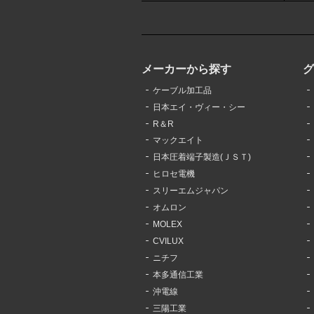
メーカーから探す
ケーブル加工品
日本エイ・ヴィー・シー
R＆R
マックエイト
日本圧着端子製造(ＪＳＴ)
ヒロセ電機
スリーエムジャパン
オムロン
MOLEX
CVILUX
ニチフ
本多通信工業
沖電線
三陽工業