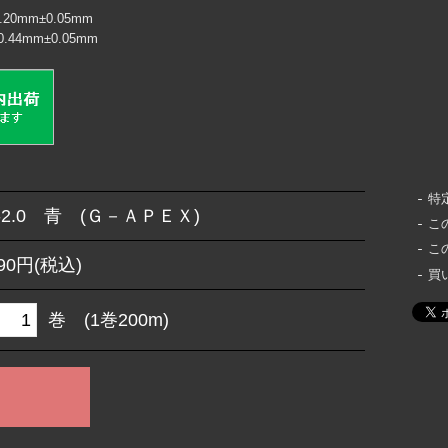
0mm±0.05mm
4mm±0.05mm
特
-2.0 青 (Ｇ－ＡＰＥＸ)
こ
こ
690円(税込)
買
巻 (1巻200m)