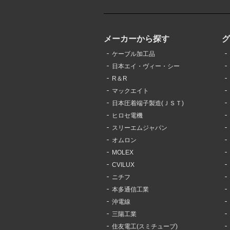
メーカーから探す
ケーブル加工品
日本エイ・ヴィー・シー
R＆R
マックエイト
日本圧着端子製造(ＪＳＴ)
ヒロセ電機
スリーエムジャパン
オムロン
MOLEX
CVILUX
ニチフ
本多通信工業
沖電線
三陽工業
住友電工(スミチューブ)