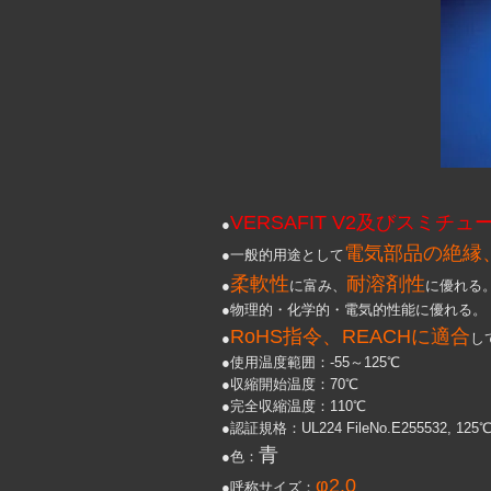
VERSAFIT V2及びスミチ
●
電気部品の絶縁
●一般的用途として
柔軟性
耐溶剤性
●
に富み、
に優れる
●物理的・化学的・電気的性能に優れる。
RoHS指令、REACHに適合
●
し
●使用温度範囲：-55～125℃
●収縮開始温度：70℃
●完全収縮温度：110℃
●認証規格：UL224 FileNo.E255532, 125℃
青
●色：
φ2.0
●呼称サイズ：