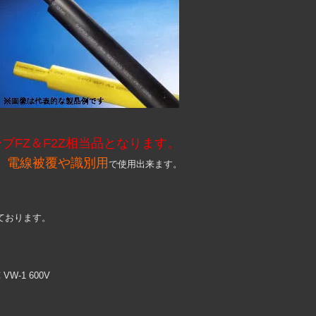
ューブFZ＆F2Z相当品となります。
、電線被覆や識別用
で使用出来ます。
。
ております。
 VW-1 600V