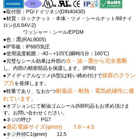
●取付部：PG/ドイツネジ(DIN40430)
●材質：ロックナット・本体・ツメ・シールナット/66ナイ
ロン(UL94V-2)
ワッシャー・シール/EPDM
黒
●色：
(RAL9005)
●IP等級：IP68/5気圧
●使用温度範囲：-40～+105℃(瞬時/1分：160℃)
水・油・塵から完全遮断
●完璧なシール効果は外部の
し、内部の精密部品を保護します。(IP68)
抜群のクラン
●アイディアルなツメ(A型)は軽い締め付けで
プ力
を発揮します。
耐薬品・耐熱・電気絶縁性に優
●軽量であり、なおかつ
れています
。
●オプションにて耐油ゴムシール(NBR)品もお求め頂けま
す。お問い合わせください。
●ネジの呼び PG7
適応電線サイズ(φmm) 7.8～4.5
●
●ネジ外径C1(φmm) 12.5