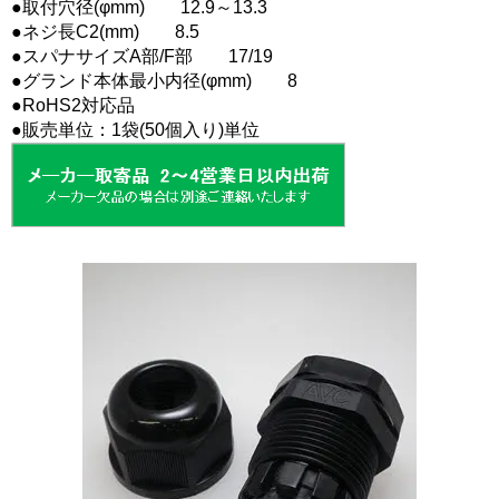
●取付穴径(φmm) 12.9～13.3
●ネジ長C2(mm) 8.5
●スパナサイズA部/F部 17/19
●グランド本体最小内径(φmm) 8
●RoHS2対応品
●販売単位：1袋(50個入り)単位