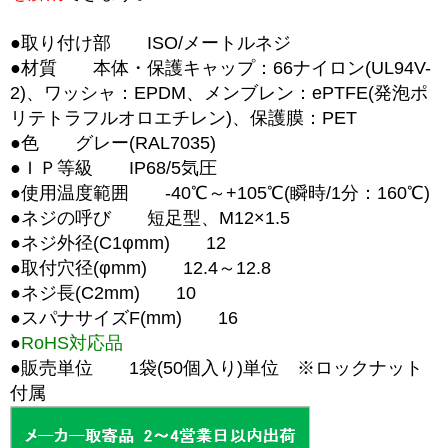
●取り付け部 ISO/メートルネジ
●材質 本体・保護キャップ：66ナイロン(UL94V-
2)、ワッシャ：EPDM、メンブレン：ePTFE(発泡ポ
リテトラフルオロエチレン)、保護膜：PET
●色
グレー
(RAL7035)
●ＩＰ等級 IP68/5気圧
●使用温度範囲 -40℃～+105℃(瞬時/1分：160℃)
●ネジの呼び 短足型、M12×1.5
●ネジ外径(C1φmm) 12
●取付穴径(φmm) 12.4～12.8
●ネジ長(C2mm) 10
●スパナサイズF(mm) 16
●
RoHS対応品
●
販売単位 1袋(50個入り)単位
※ロックナット
付属