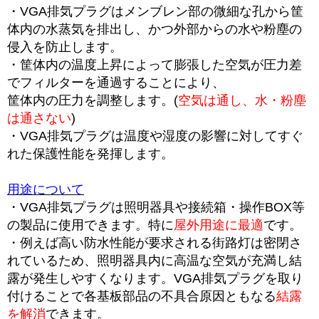
・VGA排気プラグはメンブレン部の微細な孔から筐
体内の水蒸気を排出し、かつ外部からの水や粉塵の
侵入を防止します。
・筐体内の温度上昇によって膨張した空気が圧力差
でフィルターを通過することにより、
筐体内の圧力を調整します。(
空気は通し、水・粉塵
は通さない
)
・VGA排気プラグは温度や湿度の影響に対してすぐ
れた保護性能を発揮します。
用途について
・VGA排気プラグは照明器具や接続箱・操作BOX等
の製品に使用できます。特に
屋外用途に最適
です。
・例えば高い防水性能が要求される街路灯は密閉さ
れているため、照明器具内に高温な空気が充満し結
露が発生しやすくなります。VGA排気プラグを取り
付けることで各基板部品の不具合原因ともなる
結露
を解消
できます。