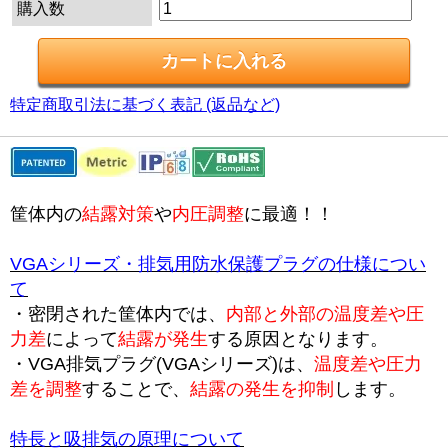
購入数
特定商取引法に基づく表記 (返品など)
筐体内の
結露対策
や
内圧調整
に最適！！
VGAシリーズ・排気用防水保護プラグの仕様につい
て
・密閉された筐体内では、
内部と外部の温度差や圧
力差
によって
結露が発生
する原因となります。
・VGA排気プラグ(VGAシリーズ)は、
温度差や圧力
差を調整
することで、
結露の発生を抑制
します。
特長と吸排気の原理について