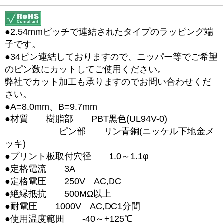
●2.54mmピッチで連結されたタイプのラッピング端
子です。
●34ピン連結しておりますので、ニッパー等でご希望
のピン数にカットしてご使用ください。
弊社でカット加工も承りますのでお問い合わせくだ
さい。
●A=8.0mm、B=9.7mm
●材質 樹脂部 PBT黒色(UL94V-0)
ピン部 リン青銅(ニッケル下地金メ
ッキ)
●プリント板取付穴径 1.0～1.1φ
●定格電流 3A
●定格電圧 250V AC,DC
●絶縁抵抗 500MΩ以上
●耐電圧 1000V AC,DC1分間
●使用温度範囲 -40～+125℃