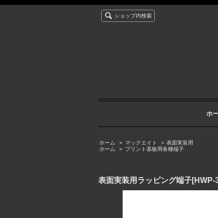
ショップ内検索
ホ
ホーム
>
マックエイト
>
表面実装用
ホーム
>
プリント基板用各種端子
表面実装用ラッピング端子[HWP-3