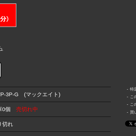
ら
特
P-3P-G (マックエイト)
こ
こ
庫0個
売切れ中
買
り切れ