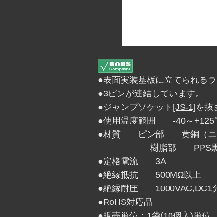
●表面実装基板に立てられる
●3ピンが連結しています。
●ジャンプソケット
[JS-1]
を抜
●使用温度範囲 -40～+125
●材質 ピン部 黄銅（ニ
樹脂部 PPS黒色(UL
●定格電流 3A
●絶縁抵抗 500MΩ以上
●絶縁耐圧 1000VAC,DC1
●RoHS対応品
●販売単位：1袋(10個入)単位