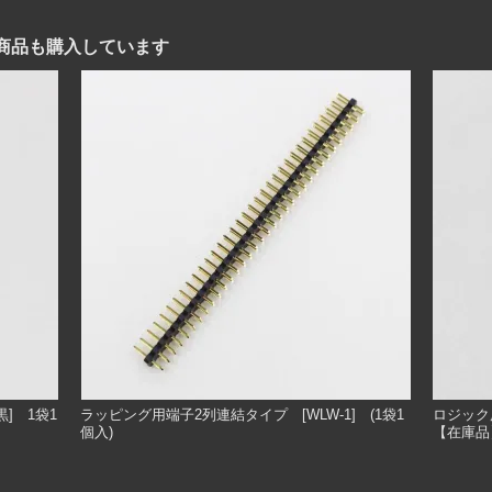
商品も購入しています
黒] 1袋1
ラッピング用端子2列連結タイプ [WLW-1] (1袋1
ロジック用
個入)
【在庫品