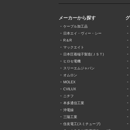
メーカーから探す
ケーブル加工品
日本エイ・ヴィー・シー
R＆R
マックエイト
日本圧着端子製造(ＪＳＴ)
ヒロセ電機
スリーエムジャパン
オムロン
MOLEX
CVILUX
ニチフ
本多通信工業
沖電線
三陽工業
住友電工(スミチューブ)