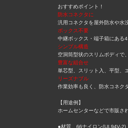
おすすめポイント！
防水コネクタに
汎用コネクタを屋外防水や水
ボックス不要
中継ボックス・端子箱にある
シンプル構造
空洞筒型状のスリムボディで
豊富な組合せ
単芯型、スリット入、平型、
リーズナブル
作業効率も良く、防水コネク
【用途例】
ホームセンターなどで市販さ
●材質 66ナイロン(UL94V-2)