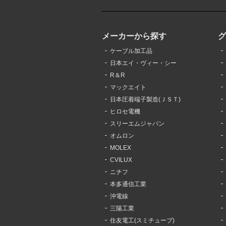
メーカーから探す
ケーブル加工品
日本エイ・ヴィー・シー
R＆R
マックエイト
日本圧着端子製造(ＪＳＴ)
ヒロセ電機
スリーエムジャパン
オムロン
MOLEX
CVILUX
ニチフ
本多通信工業
沖電線
三陽工業
住友電工(スミチューブ)