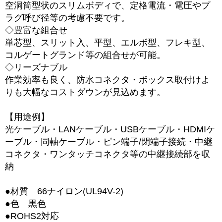
空洞筒型状のスリムボディで、定格電流・電圧やプ
ラグ呼び径等の考慮不要です。
◇豊富な組合せ
単芯型、スリット入、平型、エルボ型、フレキ型、
コルゲートグランド等の組合せが可能。
◇リーズナブル
作業効率も良く、防水コネクタ・ボックス取付けよ
りも大幅なコストダウンが見込めます。
【用途例】
光ケーブル・LANケーブル・USBケーブル・HDMIケ
ーブル・同軸ケーブル・ピン端子/閉端子接続・中継
コネクタ・ワンタッチコネクタ等の中継接続部を収
納
●材質 66ナイロン(UL94V-2)
●色 黒色
●ROHS2対応