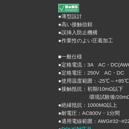
●薄型設計
●高い接触信頼
●誤挿入防止機構
●作業性のよい圧着加工
■一般仕様
●定格電流：3A AC・DC(AW
●定格電圧：250V AC・DC
●使用温度範囲：-25℃～+85
●接触抵抗：初期/10mΩ以下
環境試験後/20mΩ
●絶縁抵抗：1000MΩ以上
●耐電圧：AC800V・1分間
●適用電線範囲：AWG#32~#2