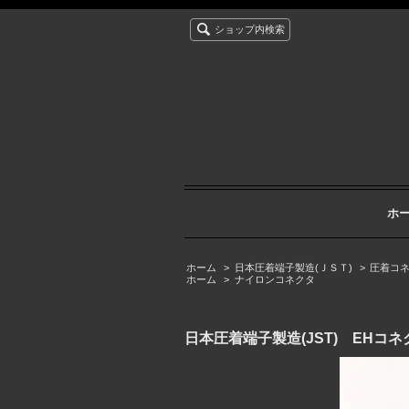
ショップ内検索
ホ
ホーム
>
日本圧着端子製造(ＪＳＴ)
>
圧着コ
ホーム
>
ナイロンコネクタ
日本圧着端子製造(JST) EHコネ