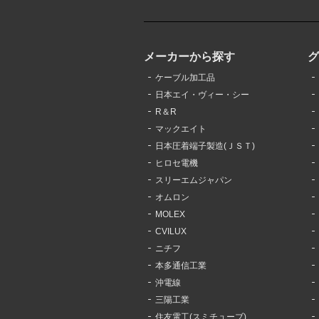
メーカーから探す
ケーブル加工品
日本エイ・ヴィー・シー
R＆R
マックエイト
日本圧着端子製造(ＪＳＴ)
ヒロセ電機
スリーエムジャパン
オムロン
MOLEX
CVILUX
ニチフ
本多通信工業
沖電線
三陽工業
住友電工(スミチューブ)