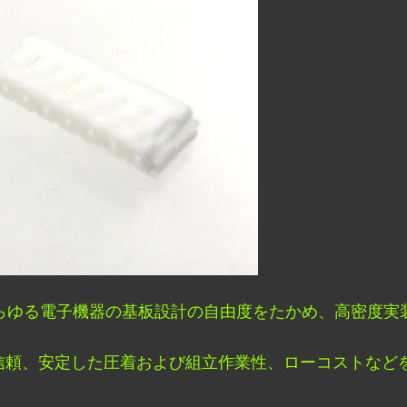
m、あらゆる電子機器の基板設計の自由度をたかめ、高密度
信頼、安定した圧着および組立作業性、ローコストなど