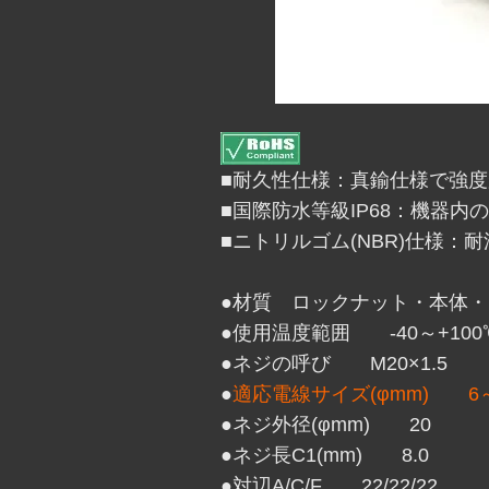
■耐久性仕様：真鍮仕様で強
■国際防水等級IP68：機器
■ニトリルゴム(NBR)仕様：
●材質 ロックナット・本体・
●使用温度範囲 -40～+100℃
●ネジの呼び M20×1.5
●
適応電線サイズ(φmm) 6～
●ネジ外径(φmm) 20
●ネジ長C1(mm) 8.0
●対辺A/C/F 22/22/22