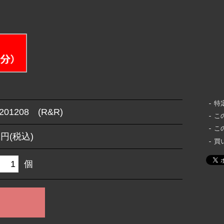
特
201208 (R&R)
こ
こ
2円(税込)
買
個