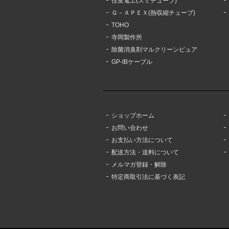
住友電工(スミチューブ)
Ｇ－ＡＰＥＸ(熱収縮チューブ)
TOHO
寺岡製作所
除菌消臭剤マルクリーンピュア
GP-IBケーブル
ショップホーム
お問い合わせ
お支払い方法について
配送方法・送料について
メルマガ登録・解除
特定商取引法に基づく表記