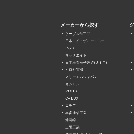
メーカーから探す
ケーブル加工品
日本エイ・ヴィー・シー
R＆R
マックエイト
日本圧着端子製造(ＪＳＴ)
ヒロセ電機
スリーエムジャパン
オムロン
MOLEX
CVILUX
ニチフ
本多通信工業
沖電線
三陽工業