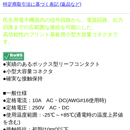
特定商取引法に基づく表記 (返品など)
民生用電子機器内の信号回路から、電源回路、出力
回路までの広範囲な接続を可能にした、
高信頼性のプリント基板用小型大容量コネクタで
す。
●実績のあるボックス型リーフコンタクト
●小型大容量コネクタ
●確実な接触保持
■一般仕様
●定格電流：10A AC・DC(AWG#16使用時)
●定格電圧：250V AC・DC
●使用温度範囲：-25℃～+85℃(通電時の温度上昇値
を含む)
●接触抵抗：初期/10mΩ以下