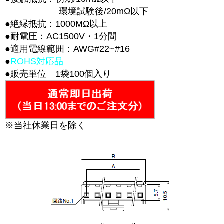
環境試験後/20mΩ以下
●絶縁抵抗：1000MΩ以上
●耐電圧：AC1500V・1分間
●適用電線範囲：AWG#22~#16
●
ROHS対応品
●販売単位 1袋100個入り
※当社休業日を除く