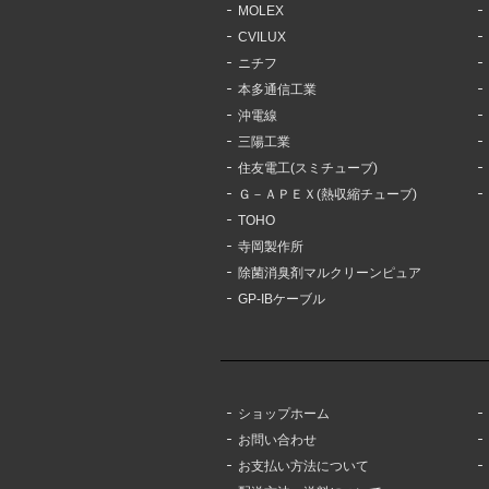
MOLEX
CVILUX
ニチフ
本多通信工業
沖電線
三陽工業
住友電工(スミチューブ)
Ｇ－ＡＰＥＸ(熱収縮チューブ)
TOHO
寺岡製作所
除菌消臭剤マルクリーンピュア
GP-IBケーブル
ショップホーム
お問い合わせ
お支払い方法について