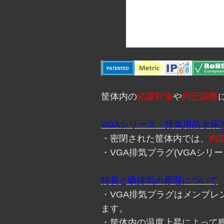
筐体内の
結露対策
や
内圧調整
VGAシリーズ・排気用防水保
・密閉された筐体内では、
内
・VGA排気プラグ(VGAシリー
特長と吸排気の原理について
・VGA排気プラグはメンブ
ます。
・筐体内の温度上昇によって