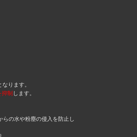
となります。
を抑制
します。
からの水や粉塵の侵入を防止し
り、