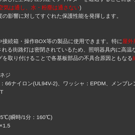
空気は通し、水・粉塵は通さない
)
度の影響に対してすぐれた保護性能を発揮します。
や接続箱・操作BOX等の製品に使用できます。特に
屋外
される街路灯は密閉されているため、照明器具内に高温
ラグを取り付けることで各基板部品の不具合原因ともなる
ルネジ
6ナイロン(UL94V-2)、ワッシャ：EPDM、メンブレ
T
℃(瞬時/1分：160℃)
1.5