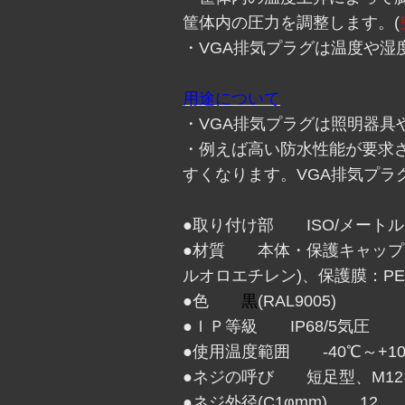
筐体内の圧力を調整します。(
・VGA排気プラグは温度や湿
用途について
・VGA排気プラグは照明器具
・例えば高い防水性能が要求
すくなります。VGA排気プ
●取り付け部 ISO/メート
●材質 本体・保護キャップ：6
ルオロエチレン)、保護膜：PE
●色
黒
(RAL9005)
●ＩＰ等級 IP68/5気圧
●使用温度範囲 -40℃～+105
●ネジの呼び 短足型、M12×
●ネジ外径(C1φmm) 12