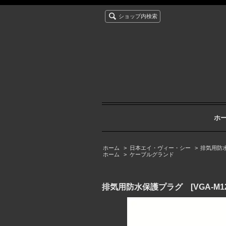
ショップ内検索
ホ
ホーム
>
日本エイ・ヴィー・シー
>
排気用防
ホーム
>
ケーブルグランド
排気用防水保護プラグ [VGA-M12X1