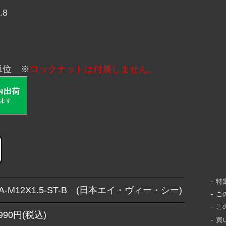
.8
単位
※
ロックナットは付属しません。
特
A-M12X1.5-ST-B (日本エイ・ヴィー・シー)
こ
こ
,990円(税込)
買