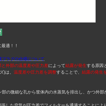
に最適！！
護プラグの仕様について
部と外部の温度差や圧力差
によって
結露が発生
する原因
ズ)は、
温度差や圧力差を調整
することで、
結露の発生
レン部の微細な孔から筐体内の水蒸気を排出し、かつ外部
膨張した空気が圧力差でフィルターを通過することによ