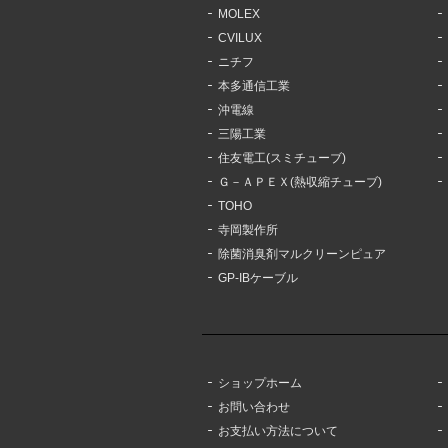
MOLEX
CVILUX
ニチフ
本多通信工業
沖電線
三陽工業
住友電工(スミチューブ)
Ｇ－ＡＰＥＸ(熱収縮チューブ)
TOHO
寺岡製作所
除菌消臭剤マルクリーンピュア
GP-IBケーブル
ショップホーム
お問い合わせ
お支払い方法について