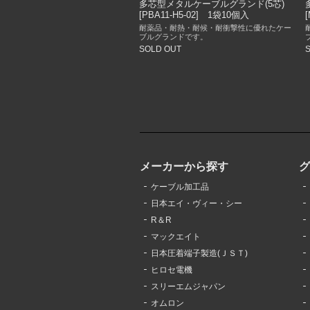
多芯型メタルケーブルグランド(5芯)
[PBA11-H5-02] 1袋10個入
耐薬品・耐熱・耐候・耐衝撃性に優れたケー
ブルグランドです。
SOLD OUT
メーカーから探す
ケーブル加工品
日本エイ・ヴィー・シー
R＆R
マックエイト
日本圧着端子製造(ＪＳＴ)
ヒロセ電機
スリーエムジャパン
オムロン