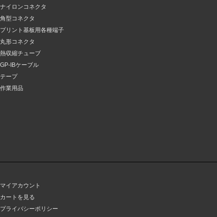
ナイロンコネクタ
角型コネクタ
プリント基板用各種端子
丸形コネクタ
熱収縮チューブ
GP-IBケーブル
テープ
作業用品
マイアカウント
カートを見る
プライバシーポリシー