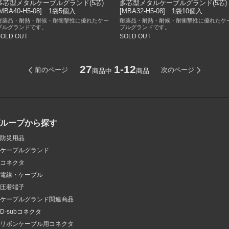
多芯型メタルケーブルグランド(5芯)
多芯型メタルケーブルグランド(5芯)
[MBA40-H5-08] 1袋5個入
[MBA32-H5-08] 1袋10個入
耐薬品・耐熱・耐候・耐衝撃性に優れたケー
耐薬品・耐熱・耐候・耐衝撃性に優れたケ
ブルグランドです。
ブルグランドです。
SOLD OUT
SOLD OUT
27
1-12
前のページ
次のページ
商品中
商品
グループから探す
防災用品
ケーブルグランド
コネクタ
電線・ケーブル
圧着端子
ケーブルグランド関連商品
D-subコネクタ
リボンケーブル用コネクタ