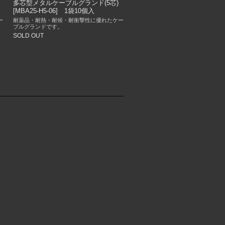
多芯型メタルケーブルグランド(5芯)
[MBA25-H5-06] 1袋10個入
ー
耐薬品・耐熱・耐候・耐衝撃性に優れたケー
ブルグランドです。
SOLD OUT