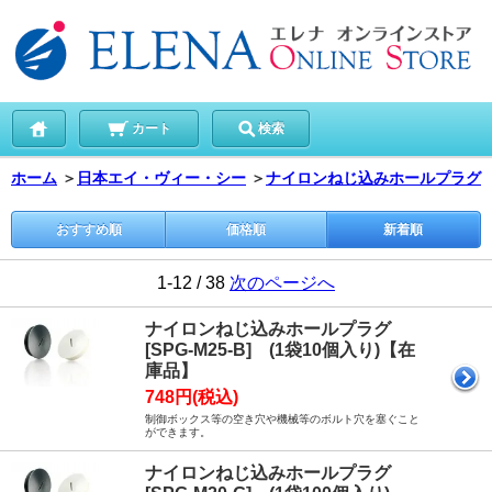
カート
検索
ホーム
＞
日本エイ・ヴィー・シー
＞
ナイロンねじ込みホールプラグ
おすすめ順
価格順
新着順
1-12 / 38
次のページへ
ナイロンねじ込みホールプラグ
[SPG-M25-B] (1袋10個入り)【在
庫品】
748円(税込)
制御ボックス等の空き穴や機械等のボルト穴を塞ぐこと
ができます。
ナイロンねじ込みホールプラグ